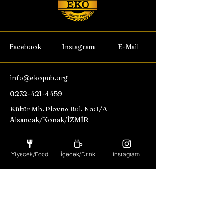
Facebook
Instagram
E-Mail
info@ekopub.org
0232-421-4459
Kültür Mh. Plevne Bul. No:1/A
Alsancak/Konak/İZMİR
Özel etkinliklerden haberdar
Yiyecek/Food
İçecek/Drink
Instagram
olmak için abone olun.
Email
Abonel Ol