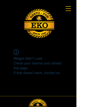
Widget Didn’t Load
Check your internet and refresh
this page.
If that doesn’t work, contact us.