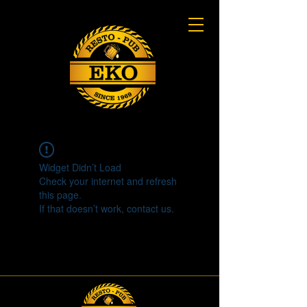
Widget Didn’t Load
Check your internet and refresh
this page.
If that doesn’t work, contact us.