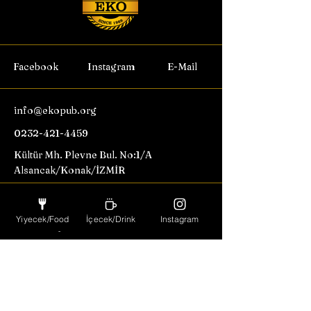
Facebook
Instagram
E-Mail
info@ekopub.org
0232-421-4459
Kültür Mh. Plevne Bul. No:1/A
Alsancak/Konak/İZMİR
Özel etkinliklerden haberdar
Yiyecek/Food
İçecek/Drink
Instagram
olmak için abone olun.
Email
Abonel Ol